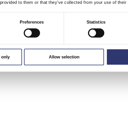
- Når resultatet af alle disse undersøgelser foreligger og
 provided to them or that they’ve collected from your use of their
er bearbejdet, så kan selve projekteringen af den
mulige havneudvidelse gå i gang. Samtidig er Hjørring
Preferences
Statistics
Kommune i gang med at forberede en
foroffentlighedsproces, som vi ser frem til at være en
del af, afslutter Per Holm Nørgaard, administrerende
direktør for Hirtshals Havn.
 only
Allow selection