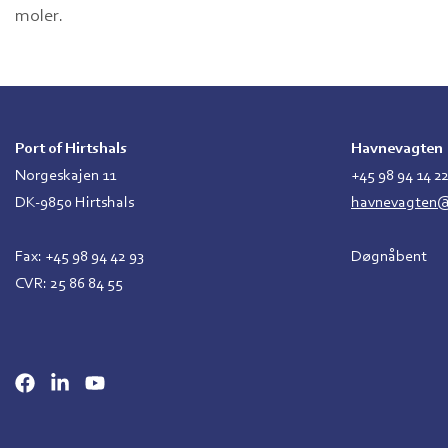
moler.
Port of Hirtshals
Havnevagten
Norgeskajen 11
+45 98 94 14 2
DK-9850 Hirtshals
havnevagten@p
Fax: +45 98 94 42 93
Døgnåbent
CVR: 25 86 84 55