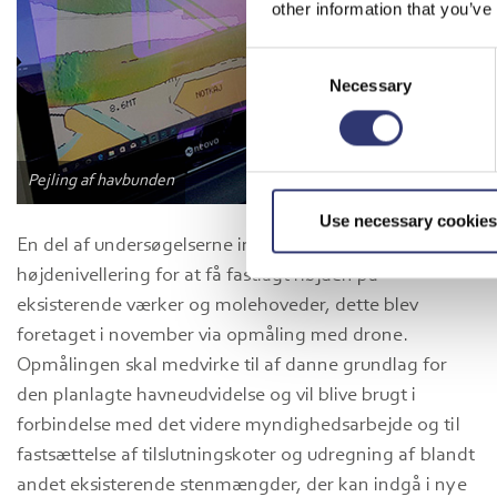
other information that you’ve
Consent
Necessary
Selection
Pejling af havbunden
Use necessary cookies
En del af undersøgelserne indbefatter også en
højdenivellering for at få fastlagt højden på
eksisterende værker og molehoveder, dette blev
foretaget i november via opmåling med drone.
Opmålingen skal medvirke til af danne grundlag for
den planlagte havneudvidelse og vil blive brugt i
forbindelse med det videre myndighedsarbejde og til
fastsættelse af tilslutningskoter og udregning af blandt
andet eksisterende stenmængder, der kan indgå i nye