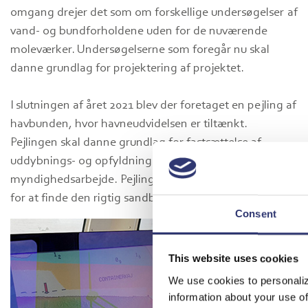
omgang drejer det som om forskellige undersøgelser af
vand- og bundforholdene uden for de nuværende
moleværker. Undersøgelserne som foregår nu skal
danne grundlag for projektering af projektet.
I slutningen af året 2021 blev der foretaget en pejling af
havbunden, hvor havneudvidelsen er tiltænkt.
Pejlingen skal danne grundlag for fastsættelse af
uddybnings- og opfyldningsmængder samt det videre
myndighedsarbejde. Pejling bliver desuden foretaget
for at finde den rigtig sandbalance.
Consent
This website uses cookies
We use cookies to personaliz
information about your use of