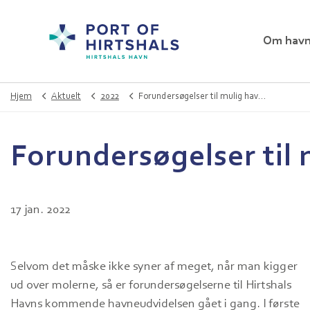
Om hav
Hjem
Aktuelt
2022
Forundersøgelser til mulig havneudvidelse er nu sat i gang
Forundersøgelser til 
17 jan. 2022
Selvom det måske ikke syner af meget, når man kigger
ud over molerne, så er forundersøgelserne til Hirtshals
Havns kommende havneudvidelsen gået i gang. I første