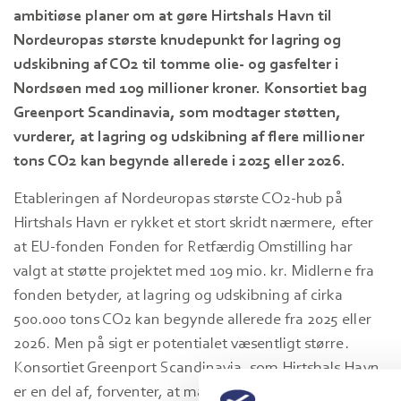
ambitiøse planer om at gøre Hirtshals Havn til
Nordeuropas største knudepunkt for lagring og
udskibning af CO2 til tomme olie- og gasfelter i
Nordsøen med 109 millioner kroner. Konsortiet bag
Greenport Scandinavia, som modtager støtten,
vurderer, at lagring og udskibning af flere millioner
tons CO2 kan begynde allerede i 2025 eller 2026.
Etableringen af Nordeuropas største CO2-hub på
Hirtshals Havn er rykket et stort skridt nærmere, efter
at EU-fonden Fonden for Retfærdig Omstilling har
valgt at støtte projektet med 109 mio. kr. Midlerne fra
fonden betyder, at lagring og udskibning af cirka
500.000 tons CO2 kan begynde allerede fra 2025 eller
2026. Men på sigt er potentialet væsentligt større.
Konsortiet Greenport Scandinavia, som Hirtshals Havn
er en del af, forventer, at mængden kan stige til cirka 3