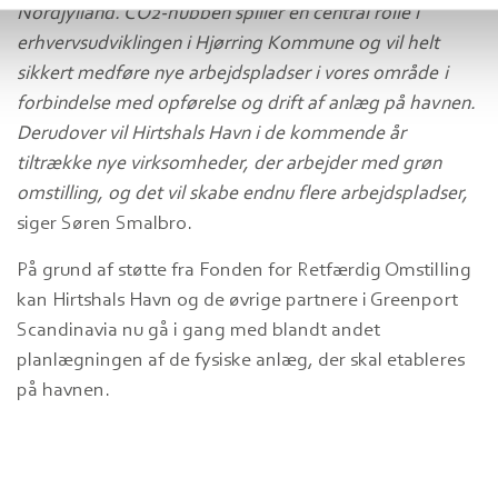
Nordjylland. CO2-hubben spiller en central rolle i
erhvervsudviklingen i Hjørring Kommune og vil helt
sikkert medføre nye arbejdspladser i vores område i
forbindelse med opførelse og drift af anlæg på havnen.
Derudover vil Hirtshals Havn i de kommende år
tiltrække nye virksomheder, der arbejder med grøn
omstilling, og det vil skabe endnu flere arbejdspladser,
siger Søren Smalbro.
På grund af støtte fra Fonden for Retfærdig Omstilling
kan Hirtshals Havn og de øvrige partnere i Greenport
Scandinavia nu gå i gang med blandt andet
planlægningen af de fysiske anlæg, der skal etableres
på havnen.