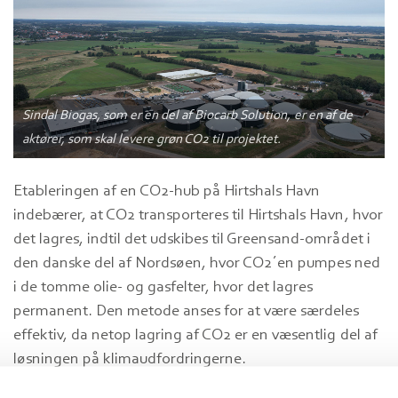
Sindal Biogas, som er en del af Biocarb Solution, er en af de
aktører, som skal levere grøn CO2 til projektet.
Etableringen af en CO2-hub på Hirtshals Havn
indebærer, at CO2 transporteres til Hirtshals Havn, hvor
det lagres, indtil det udskibes til Greensand-området i
den danske del af Nordsøen, hvor CO2´en pumpes ned
i de tomme olie- og gasfelter, hvor det lagres
permanent. Den metode anses for at være særdeles
effektiv, da netop lagring af CO2 er en væsentlig del af
løsningen på klimaudfordringerne.
- Vi er i fuld gang med planlægningen af en markant