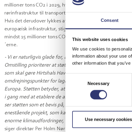
millioner tons CO2 i 2029, hvis der etableres
rørinfrastruktur til transport af CO2 til Hirtshals Havn.
Consent
Hvis det derudover lykkes at integrere dansk og
europæisk infrastruktur, stiger potentialet eksplosivt til
mindst 15 millioner tons CO2 i begyndelsen af 2030
This website uses cookies
´erne.
We use cookies to personaliz
information about your use of
- Vi er naturligvis glade for, at Fonden for Retfærdig
other information that you’ve
Omstilling prioriterer at støtte det ambitiøse projekt,
som skal gøre Hirtshals Havn til et af de vigtigste
Consent
omdrejningspunkter for lagring og udskibning af CO2 i
Necessary
Selection
Europa. Støtten betyder, at vi blandt andet kan komme
i gang med at etablere de anlæg, der er behov for. Vi
ser støtten som et bevis på, at vi arbejder med et
enestående projekt, som kan bidrage til at løse de
Use necessary cookies
enorme klimaudfordringer, som verden står over for,
siger direktør Per Holm Nørgaard fra Hirtshals Havn.