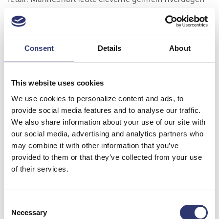
retail. MarineShaft ledte eleverne gennem hverdagen
som blandt andet industritekniker, skibsmontør og
bogholder. Smyril Line satte fokus på jobs indenfor
spedition, fragt og lagerstyring. På Nordsøen
Consent
Details
About
Oceanarium dykkede eleverne ned i dagligdagen som
f.eks. biolog, elektriker, dykker og smed.
This website uses cookies
We use cookies to personalize content and ads, to
provide social media features and to analyse our traffic.
We also share information about your use of our site with
our social media, advertising and analytics partners who
may combine it with other information that you’ve
provided to them or that they’ve collected from your use
of their services.
Consent
Som led i projektet Brobyg Nord besøgte 44 elever Fjord Line,
Necessary
Selection