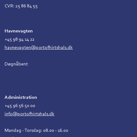
CVR: 25 86 84 55
Havnevagten
+45 98 94 14 22
havnevagten@portofhirtshals.dk
Døgnåbent
Administration
+45 96 56 50 00
info@portofhirtshals.dk
Mandag - Torsdag: 08.00 - 16.00