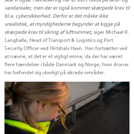
skal vi også. Havnesikring har et stort fokus på land- og
vandarealer, men der er også kommet skærpede krav til
bl.a. cybersikkerhed. Derfor er det måske ikke
urealistisk, at myndighederne begynder at kigge på
skærpede krav til sikring af luftrummet,
siger Michael R.
Langballe, Head of Transport & Logistics og Port
Security Officer ved Hirtshals Havn. Han fortsætter ved
at nævne, at det er et vigtigt emne, da der har været
flere hændelser i både Danmark og Norge, hvor droner
har befundet sig ulovligt på sikrede områder.