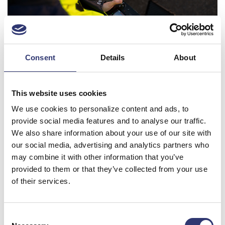
På Hirtshals Havn testes AirPlates droneovervågningssystem
fra februar til maj.
Consent
Details
About
This website uses cookies
We use cookies to personalize content and ads, to
provide social media features and to analyse our traffic.
We also share information about your use of our site with
our social media, advertising and analytics partners who
may combine it with other information that you’ve
provided to them or that they’ve collected from your use
of their services.
August og Troels står bag virksomheden AirPlate, der holder til
i Odense.
Consent
- Samarbejdet med AirPlate giver os en helt unik