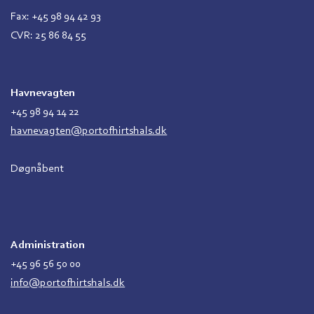
Fax: +45 98 94 42 93
CVR: 25 86 84 55
Havnevagten
+45 98 94 14 22
havnevagten@portofhirtshals.dk
Døgnåbent
Administration
+45 96 56 50 00
info@portofhirtshals.dk