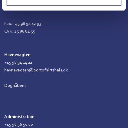
Norgeskajen 11
DK-9850 Hirtshals
Fax: +45 98 94 42 93
CVR: 25 86 84 55
Havnevagten
+45 98 94 14 22
havnevagten@portofhirtshals.dk
Døgnåbent
Administration
+45 96 56 50 00