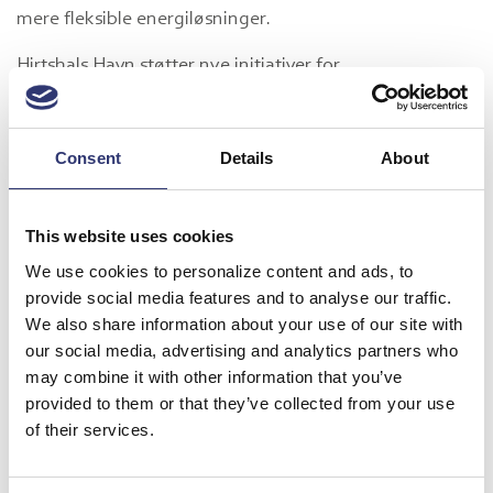
mere fleksible energiløsninger.
Hirtshals Havn støtter nye initiativer for
erhvervsudviklingen og fungerer som den fysiske
ramme for EFFORT-projektet. Havnen vil udvikle use
cases og demonstrationsscenarier og samarbejde tæt
Consent
Details
About
med havnens brugere for at fremme energifleksibilitet.
Hirtshals Havn har en tæt dialog med virksomhederne
This website uses cookies
og skal hjælpe dem med at implementere
We use cookies to personalize content and ads, to
energifleksible løsninger i fremtiden.
provide social media features and to analyse our traffic.
We also share information about your use of our site with
Få mere information om EFFORT-projektet her
our social media, advertising and analytics partners who
may combine it with other information that you’ve
provided to them or that they’ve collected from your use
of their services.