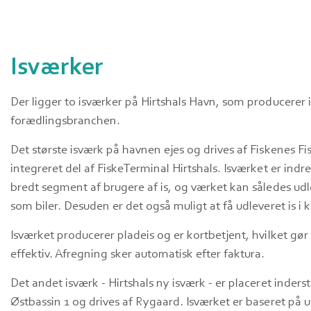
Isværker
Der ligger to isværker på Hirtshals Havn, som producerer is
forædlingsbranchen.
Det største isværk på havnen ejes og drives af Fiskenes F
integreret del af FiskeTerminal Hirtshals. Isværket er indrette
bredt segment af brugere af is, og værket kan således udleve
som biler. Desuden er det også muligt at få udleveret is i k
Isværket producerer pladeis og er kortbetjent, hvilket gør
effektiv. Afregning sker automatisk efter faktura.
Det andet isværk - Hirtshals ny isværk - er placeret inders
Østbassin 1 og drives af Rygaard. Isværket er baseret på udle