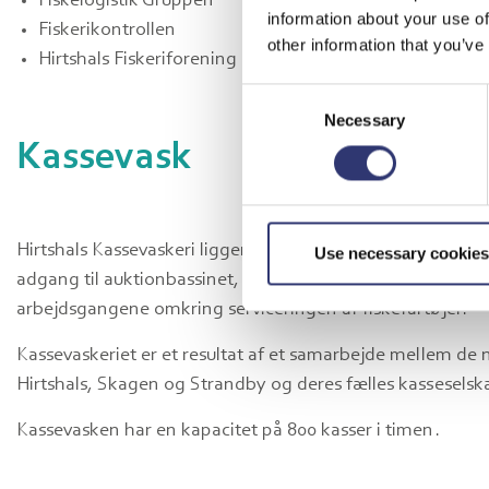
Fiskelogistik Gruppen
information about your use of
Fiskerikontrollen
other information that you’ve
Hirtshals Fiskeriforening og Fiskernes Fiskesortering.
Consent
Necessary
Selection
Kassevask
Hirtshals Kassevaskeri ligger i forlængelse af FiskeTermin
Use necessary cookies
adgang til auktionbassinet, hvilket gør det muligt at sikre s
arbejdsgangene omkring serviceringen af fiskefartøjer.
Kassevaskeriet er et resultat af et samarbejde mellem de n
Hirtshals, Skagen og Strandby og deres fælles kassesels
Kassevasken har en kapacitet på 800 kasser i timen.