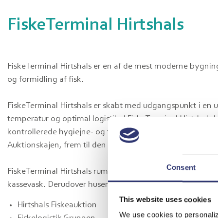
FiskeTerminal Hirtshals
FiskeTerminal Hirtshals er en af de mest moderne bygning
og formidling af fisk.
FiskeTerminal Hirtshals er skabt med udgangspunkt i en 
temperatur og optimal logistik. I FiskeTerminal Hirtshals 
kontrollerede hygiejne- og temperaturforhold - fra landi
Auktionskajen, frem til den videre transport i lastbiler.
Consent
FiskeTerminal Hirtshals rummer sortering, fiskeauktion, k
kassevask. Derudover huser terminalen også:
This website uses cookies
Hirtshals Fiskeauktion
We use cookies to personaliz