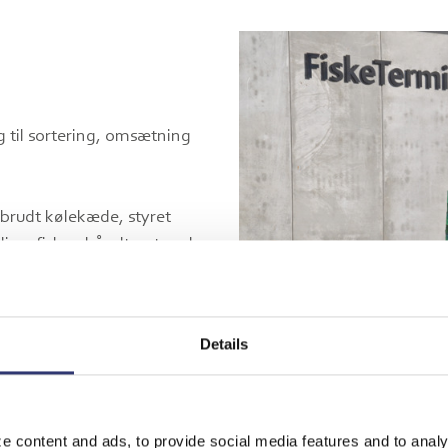
 til sortering, omsætning
ubrudt kølekæde, styret
bliver fisken håndteret under
ng under tag på
Details
øle- og fryserum, isværk og
e content and ads, to provide social media features and to analy