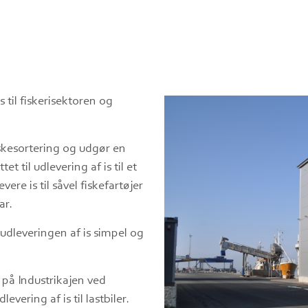
 til fiskerisektoren og
iskesortering og udgør en
t til udlevering af is til et
re is til såvel fiskefartøjer
ar.
 udleveringen af is simpel og
t på Industrikajen ved
vering af is til lastbiler.