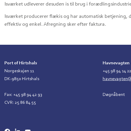
Isværket udleverer desuden is til brug i forædlingsindustri
Isværket producerer flækis og har automatisk betjening, d
effektiv og enkel. Afregning sker efter faktura.
Port of Hirtshals
Havnevagten
Norgeskajen 11
+45 98 94 14 2
DK-9850 Hirtshals
havnevagten@p
Fax: +45 98 94 42 93
Døgnåbent
CVR: 25 86 84 55