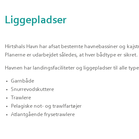
Liggepladser
Hirtshals Havn har afsat bestemte havnebassiner og kajstr
Planerne er udarbejdet således, at hver bådtype er sikret.
Havnen har landingsfaciliteter og liggepladser til alle typer
Garnbåde
Snurrevodskuttere
Trawlere
Pelagiske not- og trawlfartøjer
Atlantgående frysetrawlere