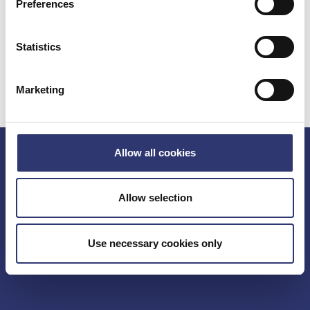
Årsberetning 2021
Preferences
Årsberetning 2020
Statistics
Årsberetning 2019
Marketing
Allow all cookies
Port of Hirtshals
Norgeskajen 11
Allow selection
DK-9850 Hirtshals
Use necessary cookies only
Fax: +45 98 94 42 93
CVR: 25 86 84 55