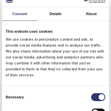
Consent
Details
About
Se tidligere årsberetninger
This website uses cookies
Hvert år udarbejder Hirtshals Havn en årsberetning der
We use cookies to personalize content and ads, to
i kort form gengiver de væsentligste informationer og
provide social media features and to analyse our traffic.
regnskabstal fra havnens årsregnskab.
We also share information about your use of our site with
our social media, advertising and analytics partners who
Du kan se årsberetninger for de tre foregående år
may combine it with other information that you’ve
herunder.
provided to them or that they’ve collected from your use
of their services.
Årsberetning 2023
Consent
Årsberetning 2022
Necessary
Selection