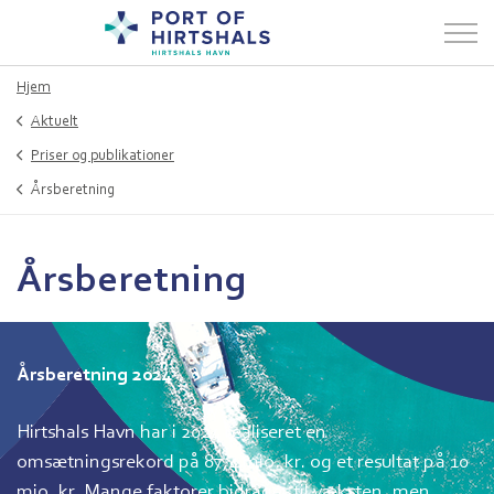
Hjem
Aktuelt
Priser og publikationer
Årsberetning
Årsberetning
Årsberetning 2024
Hirtshals Havn har i 2024 realiseret en
omsætningsrekord på 87,4 mio. kr. og et resultat på 10
mio. kr. Mange faktorer bidrager til væksten, men