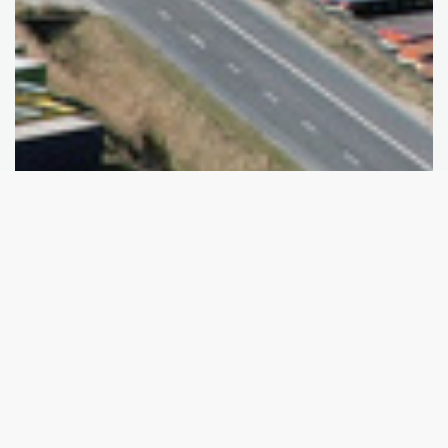
Modtag nyheder fra Hirtshals
Modtag nyheder fra Hirtshals Havn
Havn
Tilmeld dig nyhedsbreve og meddelelser
om pressemeddelelser fra Hirtshals Havn.
Tilmeld nyhedsbrev