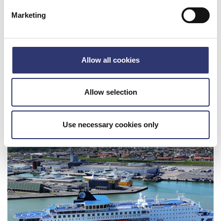
EY-analyse: Hirtshals Havn understøtter
tusindvis af arbejdspladser – havneudvidelsen
Marketing
skal sikre fremtidens vækst
09. jul. 2026
Allow all cookies
Allow selection
Use necessary cookies only